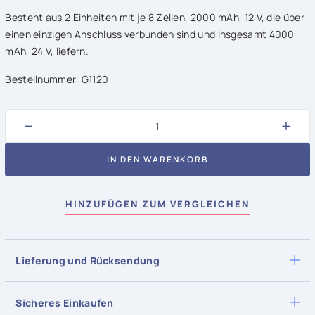
Besteht aus 2 Einheiten mit je 8 Zellen, 2000 mAh, 12 V, die über
einen einzigen Anschluss verbunden sind und insgesamt 4000
mAh, 24 V, liefern.
Bestellnummer: G1120
−
+
IN DEN WARENKORB
HINZUFÜGEN ZUM VERGLEICHEN
Lieferung und Rücksendung
Für alle Artikel, die auf Lager sind, ist die Lieferung am
nächsten Werktag möglich, wenn die Bestellung bis heute 15
Sicheres Einkaufen
Uhr eingeht. Kostenlose Economy-Lieferung ab einem