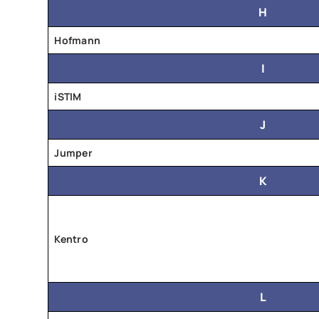
H
Hofmann
I
iSTIM
J
Jumper
K
Kentro
L