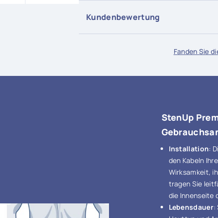
Visa, Mastercard, Paypal, Postcard, Po
Kundenbewertung
Mehr erfahren
Fanden Sie die
StenUp Prem
Gebrauchsa
Installation
: 
den Kabeln Ihre
Wirksamkeit, i
tragen Sie leit
die Innenseite
Lebensdauer
: