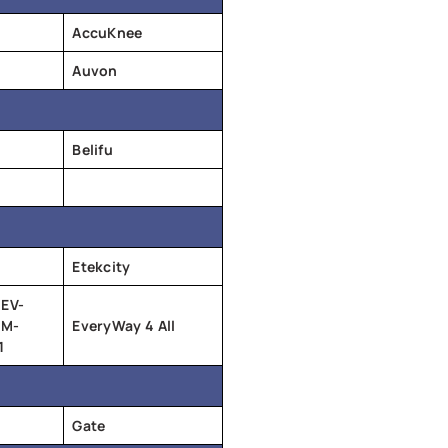
AccuKnee
Auvon
Belifu
Etekcity
 EV-
EM-
EveryWay 4 All
1
Gate