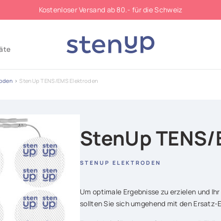
Kostenloser Versand ab 80.- für die Schweiz
äte
roden
StenUp TENS/EMS Elektroden
StenUp TENS/
STENUP ELEKTRODEN
Um optimale Ergebnisse zu erzielen und Ihr
sollten Sie sich umgehend mit den Ersatz