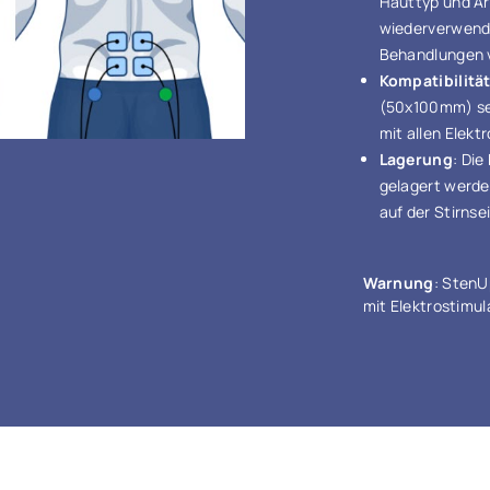
Hauttyp und Ar
wiederverwende
Behandlungen 
Kompatibilitä
(50x100mm) se
mit allen Elekt
Lagerung
: Di
gelagert werden
auf der Stirnse
Warnung
: StenU
mit Elektrostimu