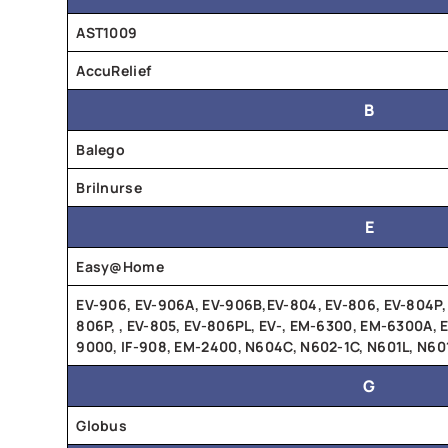
AST1009
AccuRelief
B
Balego
Brilnurse
E
Easy@Home
EV-906, EV-906A, EV-906B,EV-804, EV-806, EV-804P,
806P, , EV-805, EV-806PL, EV-, EM-6300, EM-6300A, 
9000, IF-908, EM-2400, N604C, N602-1C, N601L, N60
G
Globus