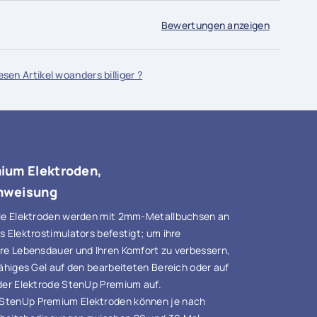
stfinance, Twint, Rechnung und Banküberweisung.
Bewertungen anzeigen
sen Artikel woanders billiger ?
ium Elektroden,
nweisung
Die Elektroden werden mit 2mm-Metallbuchsen an
s Elektrostimulators befestigt; um ihre
hre Lebensdauer und Ihren Komfort zu verbessern,
fähiges Gel auf den bearbeiteten Bereich oder auf
 der Elektrode StenUp Premium auf.
 StenUp Premium Elektroden können je nach