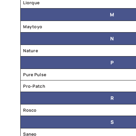
Liorque
M
Maytoyo
N
Nature
P
Pure Pulse
Pro-Patch
R
Rosco
S
Saneo