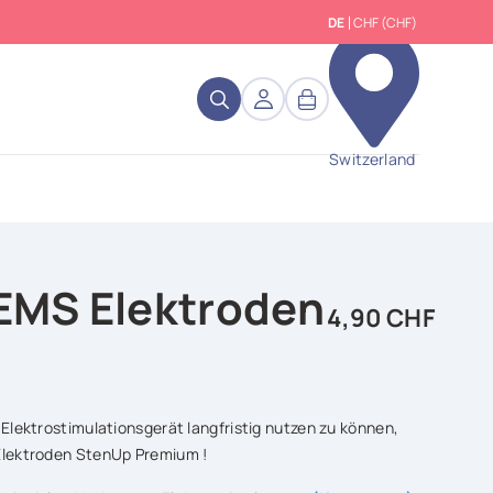
DE
CHF (CHF)
close
Switzerland
EMS Elektroden
4,90 CHF
 Elektrostimulationsgerät langfristig nutzen zu können,
-Elektroden StenUp Premium !