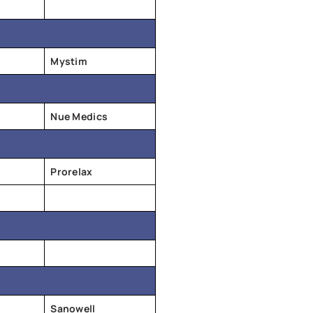
Mystim
Nue Medics
Prorelax
Sanowell