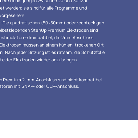
beitsbedingungen zwischen 20 und 30 Mal
t werden; sie sind für alle Programme und
vorgesehen!
t
: Die quadratischen (50x50mm) oder rechteckigen
lbstklebenden StenUp Premium Elektroden sind
rostimulatoren kompatibel, die 2mm Anschluss .
e Elektroden müssen an einem kühlen, trockenen Ort
. Nach jeder Sitzung ist es ratsam, die Schutzfolie
ite der Elektroden wieder anzubringen.
p Premium 2-mm-Anschluss sind nicht kompatibel
latoren mit SNAP- oder CLIP-Anschluss.