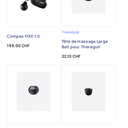
Therabody
Compex FIXX 1.0
Tête de massage Large
Prix
199,00 CHF
Ball pour Theragun
Prix
22,10 CHF