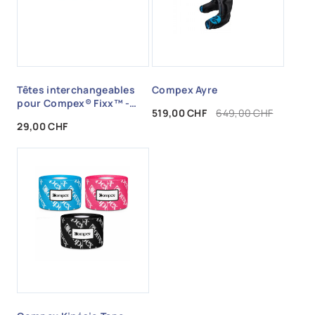
Têtes interchangeables
Compex Ayre
pour Compex® Fixx™ -
Prix
Prix de base
519,00 CHF
649,00 CHF
Cône + Trapèze
Prix
29,00 CHF