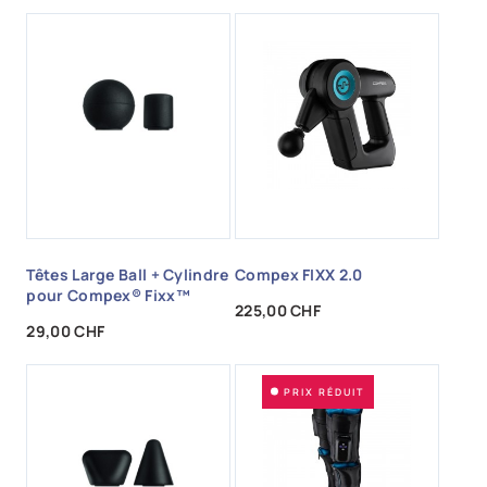
Têtes Large Ball + Cylindre
Compex FIXX 2.0
pour Compex® Fixx™
Prix
225,00 CHF
Prix
29,00 CHF
PRIX RÉDUIT