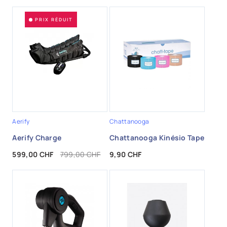
PRIX RÉDUIT
Aerify
Chattanooga
Aerify Charge
Chattanooga Kinésio Tape
Prix
Prix de base
Prix
599,00 CHF
799,00 CHF
9,90 CHF