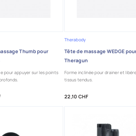
Therabody
massage Thumb pour
Tête de massage WEDGE pou
n
Theragun
 pour appuyer sur les points
Forme inclinée pour drainer et libére
profonds.
tissus tendus.
Prix
F
22,10 CHF