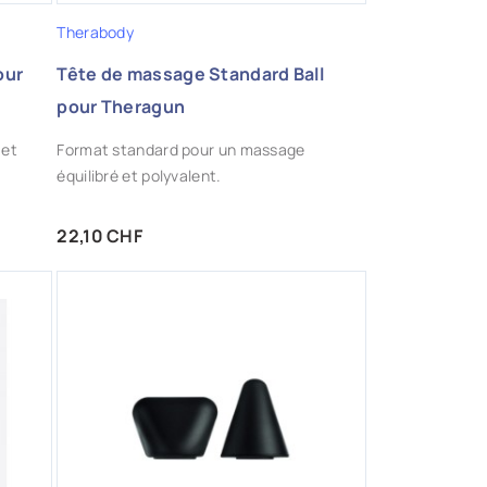
Therabody
our
Tête de massage Standard Ball
pour Theragun
 et
Format standard pour un massage
équilibré et polyvalent.
Prix
22,10 CHF
AJOUTER AUX FAVORIS