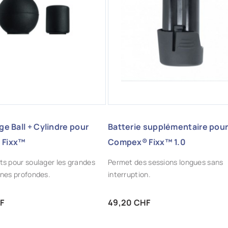
OUTER AUX FAVORIS
AJOUTER AUX FAVORIS
ge Ball + Cylindre pour
Batterie supplémentaire pou
 Fixx™
Compex® Fixx™ 1.0
s pour soulager les grandes
Permet des sessions longues sans
ones profondes.
interruption.
Prix
F
49,20 CHF