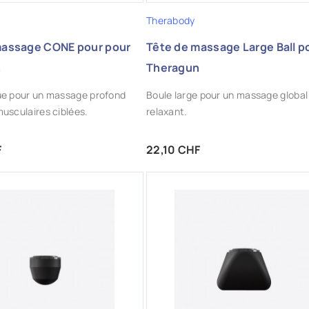
Therabody
massage CONE pour pour
Tête de massage Large Ball p
n
Theragun
ue pour un massage profond
Boule large pour un massage global
usculaires ciblées.
relaxant.
Prix
F
22,10 CHF
OUTER AUX FAVORIS
AJOUTER AUX FAVORIS