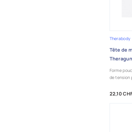
Therabody
Tête de 
Theragu
Forme pouce
de tension 
Prix
22,10 CH