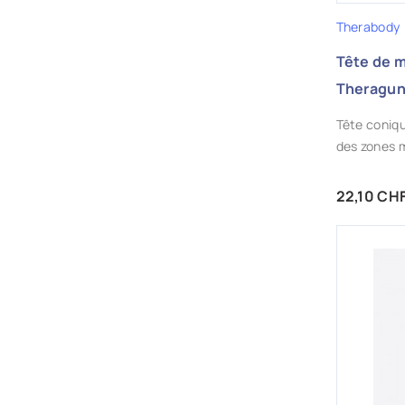
Therabody
Tête de 
Theragu
Tête coniq
des zones m
Prix
22,10 CH
AJ