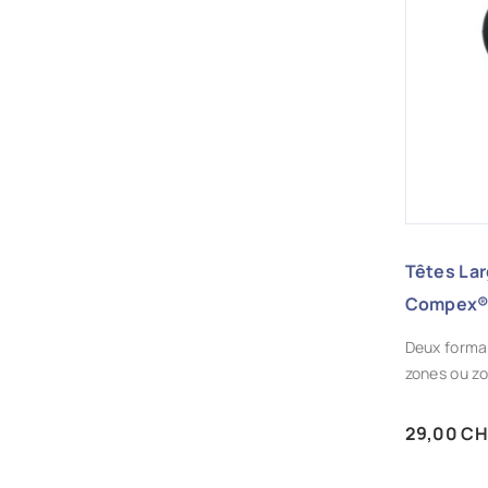
AJ
Têtes Lar
Compex®
Deux format
zones ou z
Prix
29,00 CH