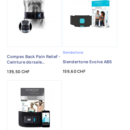
Slendertone
Compex Back Pain Relief -
Slendertone Evolve ABS
Ceinture dorsale
soulagement des
Prix
Prix
159,60 CHF
139,50 CHF
douleurs