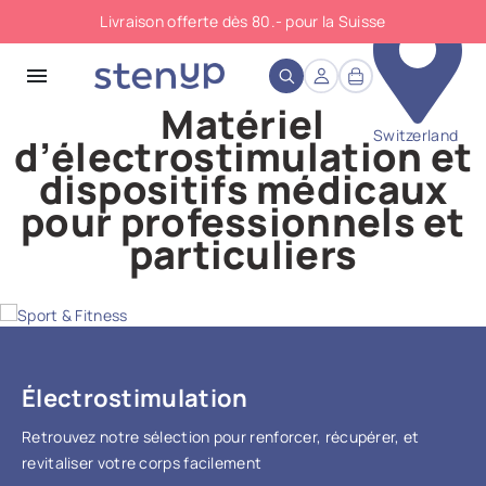
Livraison offerte dès 80.- pour la Suisse
close
menu
Matériel
Switzerland
d’électrostimulation et
dispositifs médicaux
pour professionnels et
particuliers
Sport & Fitness
Électrostimulation
Retrouvez notre sélection pour renforcer, récupérer, et
revitaliser votre corps facilement