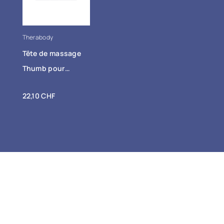
+ Ajout
Therabody
au
Tête de massage
panier
Thumb pour
Theragun
Prix
22,10 CHF