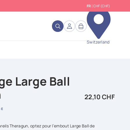
FR
CHF (CHF)
close
Switzerland
e Large Ball
n
22,10 CHF
GE
eils Theragun, optez pour l’embout Large Ball de