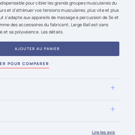
indispensable pour cibler les grands groupes musculaires du
urs et d’atténuer vos tensions musculaires, plus vite et plus
t s’adapte aux appareils de massage à percussion de 3e et
mme des accessoires du fabricant, Large Ball est sans
é et sa polyvalence. Les détails.
AJOUTER AU PANIER
ER POUR COMPARER
on est possible dès le prochain jour ouvrable si la
ui. Livraison économique offerte dès 80.- d'achat.
 après réception de votre colis.
SL. Nous acceptons les moyens de paiements suivants :
finance, Twint, Facture et Virement bancaire
Lire les avis