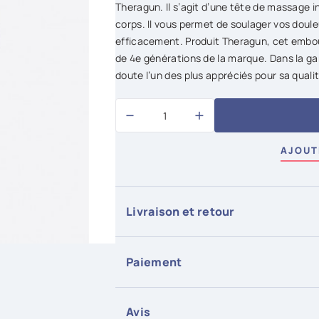
Theragun. Il s’agit d’une tête de massage 
corps. Il vous permet de soulager vos doule
efficacement. Produit Theragun, cet embou
de 4e générations de la marque. Dans la ga
doute l’un des plus appréciés pour sa qualit
−
+
AJOUT
Livraison et retour
Pour tous les articles en stock, la livrais
commande est passée avant 15h aujourd'h
Paiement
Retour possible sous conditions, 14 jours
Tous les paiements sont sécurisés via S
En savoir plus
Visa, Mastercard, Paypal, Postcard, Post
Avis
En savoir plus