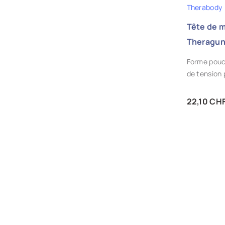
Therabody
Tête de 
Theragu
Forme pouce
de tension 
Prix
22,10 CH
AJ