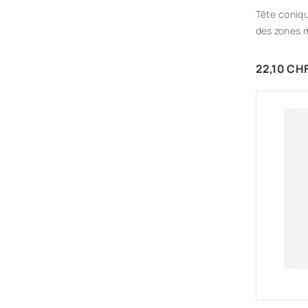
Tête coniq
des zones m
Prix
22,10 CH
AJ