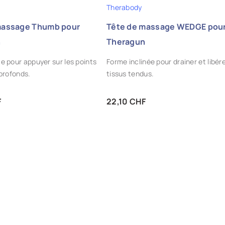
Therabody
massage Thumb pour
Tête de massage WEDGE pou
n
Theragun
 pour appuyer sur les points
Forme inclinée pour drainer et libére
profonds.
tissus tendus.
Prix
F
22,10 CHF
OUTER AUX FAVORIS
AJOUTER AUX FAVORIS