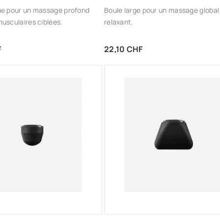
ue pour un massage profond
Boule large pour un massage global
usculaires ciblées.
relaxant.
Prix
F
22,10 CHF
OUTER AUX FAVORIS
AJOUTER AUX FAVORIS