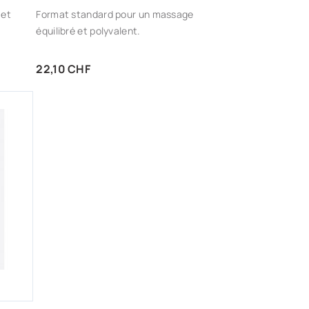
 et
Format standard pour un massage
équilibré et polyvalent.
Prix
22,10 CHF
AJOUTER AUX FAVORIS