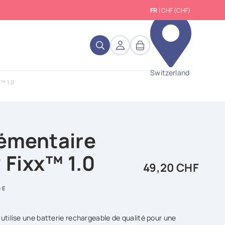
FR
CHF (CHF)
close
Switzerland
™ 1.0
lémentaire
Fixx™ 1.0
49,20 CHF
GE
utilise une batterie rechargeable de qualité pour une