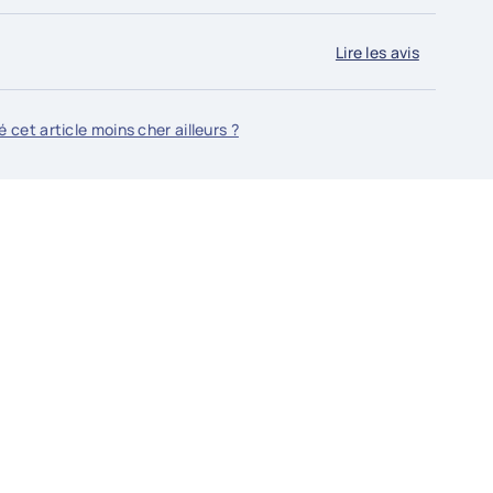
SL. Nous acceptons les moyens de paiements suivants :
finance, Twint, Facture et Virement bancaire
Lire les avis
 cet article moins cher ailleurs ?