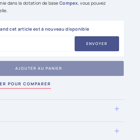
nie dans la dotation de base
Compex
, vous pouvez
lle.
nd cet article est à nouveau disponible
ENVOYER
AJOUTER AU PANIER
ER POUR COMPARER
on est possible dès le prochain jour ouvrable si la
ui. Livraison économique offerte dès 80.- d'achat.
 après réception de votre colis.