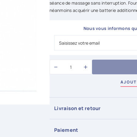
séance de massage sans interruption. Four
néanmoins acquérir une batterie additionne
Nous vous informons qua
−
+
AJOUT
Livraison et retour
Pour tous les articles en stock, la livrais
commande est passée avant 15h aujourd'h
Paiement
Retour possible sous conditions, 14 jours