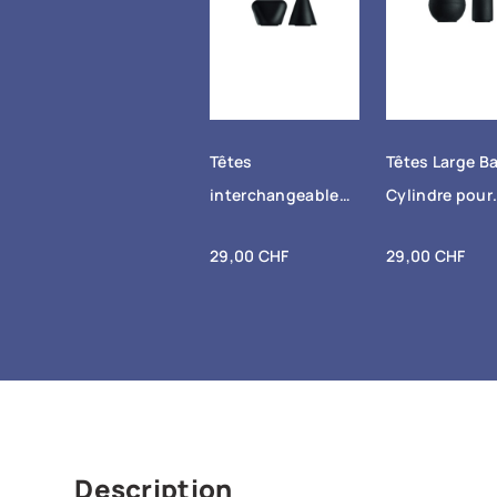
+ Ajout
+ Ajout
Têtes
Têtes Large Ba
au
au
panier
panier
interchangeables
Cylindre pour
pour Compex®
Compex® Fix
Prix
Prix
29,00 CHF
29,00 CHF
Fixx™ - Cône +
Trapèze
Description