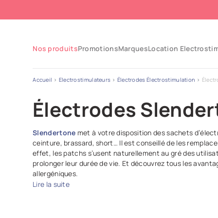
Nos produits
Promotions
Marques
Location Electrosti
Accueil
Electrostimulateurs
Électrodes Électrostimulation
Élect
Électrodes Slender
Slendertone
met à votre disposition des sachets d’élect
ceinture, brassard, short… Il est conseillé de les remplac
effet, les patchs s’usent naturellement au gré des utilisa
prolonger leur durée de vie. Et découvrez tous les avanta
allergéniques.
Lire la suite