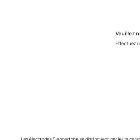
Veuillez 
Effectuez u
Les électrodes Slendertone se distinguent par leurs cara