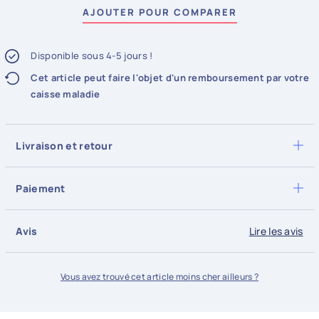
AJOUTER POUR COMPARER
Disponible sous 4-5 jours !
Cet article peut faire l'objet d'un remboursement par votre
caisse maladie
Livraison et retour
Pour tous les articles en stock, la livraison est possible dès le
prochain jour ouvrable si la commande est passée avant 15h
Paiement
aujourd'hui. Livraison économique offerte dès 80.- d'achat.
Tous les paiements sont sécurisés via SSL. Nous acceptons
Retour possible sous conditions, 14 jours après réception de
les moyens de paiements suivants : Visa, Mastercard,
votre colis.
Avis
Lire les avis
Paypal, Postcard, Postfinance, Twint, Facture et Virement
En savoir plus
bancaire
En savoir plus
Vous avez trouvé cet article moins cher ailleurs ?