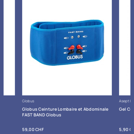
Globus
Asept I
+ Ajout au panier
Globus Ceinture Lombaire et Abdominale
Gel Co
FAST BAND Globus
Prix
Prix
59,00 CHF
5,90 C