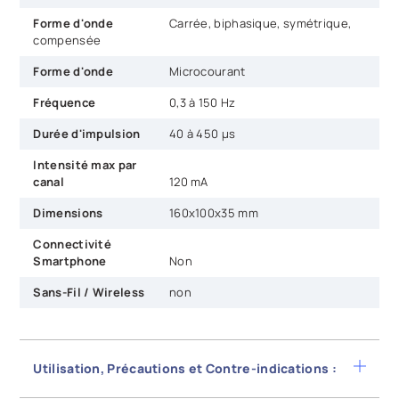
Forme d'onde
Carrée, biphasique, symétrique,
compensée
Forme d'onde
Microcourant
Fréquence
0,3 à 150 Hz
Durée d'impulsion
40 à 450 µs
Intensité max par
canal
120 mA
Dimensions
160x100x35 mm
Connectivité
Smartphone
Non
Sans-Fil / Wireless
non
Utilisation, Précautions et Contre-indications :
L’utilisation de ce matériel médical est simple :