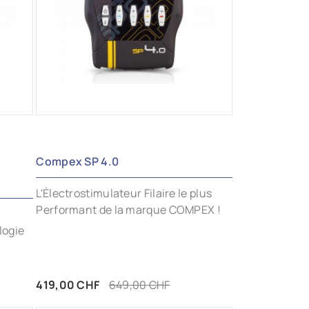
d
Compex SP 4.0
L'Électrostimulateur Filaire le plus
Performant de la marque COMPEX !
logie
Prix
Prix de base
419,00 CHF
649,00 CHF