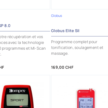
Globus
P 8.0
Globus Elite SII
otre récupération et vos
Programme complet pour
ces avec la technologie
tonification, soulagement et
 40 programmes et MI-Scan
massage.
.
Prix
HF
169,00 CHF