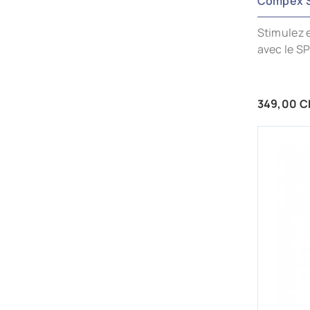
Compex S
Stimulez 
avec le SP
Prix
349,00 C
AJ