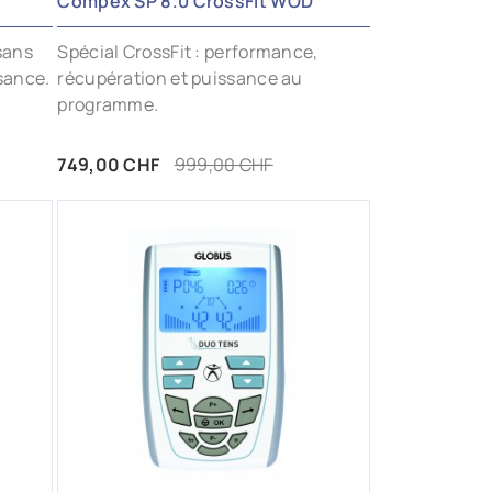
Compex SP 8.0 CrossFit WOD
sans
Spécial CrossFit : performance,
ssance.
récupération et puissance au
programme.
Prix
Prix de base
749,00 CHF
999,00 CHF
AJOUTER AUX FAVORIS