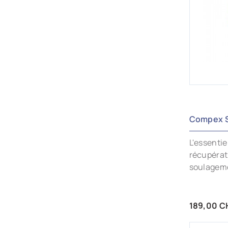
AJ
Compex S
L'essentie
récupérat
soulagem
Prix
189,00 C