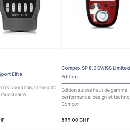
Compex SP 8.0 SWISS Limite
port Elite
Edition
a récupération, la tonicité
Édition suisse haut de gamme :
e musculaire.
performance, design et techno
Compex.
Prix
HF
899,00 CHF