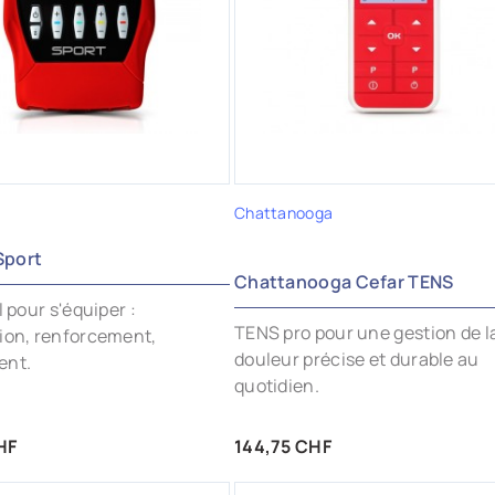
OUTER AUX FAVORIS
AJOUTER AUX FAVORIS
Chattanooga
port
Chattanooga Cefar TENS
l pour s'équiper :
TENS pro pour une gestion de l
ion, renforcement,
douleur précise et durable au
ent.
quotidien.
Prix
HF
144,75 CHF