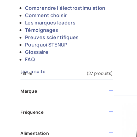
Comprendre l’électrostimulation
Comment choisir
Les marques leaders
Témoignages
Preuves scientifiques
Pourquoi STENUP
Glossaire
FAQ
Lire la suite
Filtrer
(27 produits)
Marque
Globus
Compex
Fréquence
0,3 à 150 Hz
Chattanooga
1 à 120 Hz
Alimentation