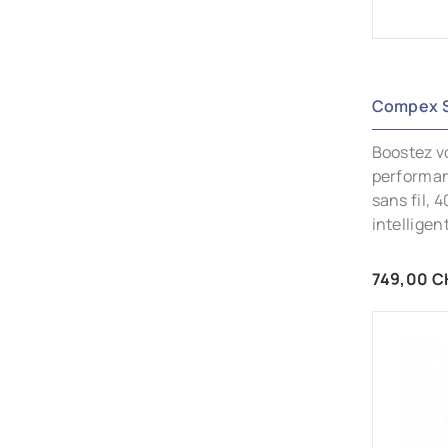
Compex S
Boostez v
performan
sans fil,
intelligent
Prix
749,00 C