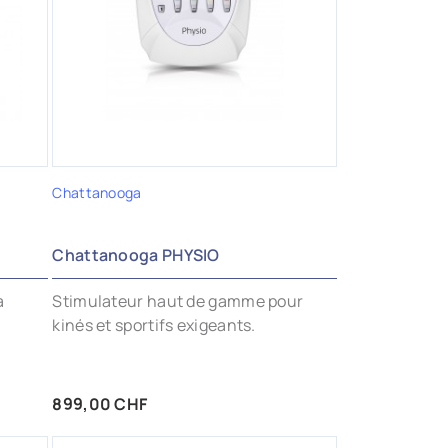
AJOUTER AUX FAVORIS
Chattanooga
Chattanooga PHYSIO
a
Stimulateur haut de gamme pour
kinés et sportifs exigeants.
Prix
899,00 CHF