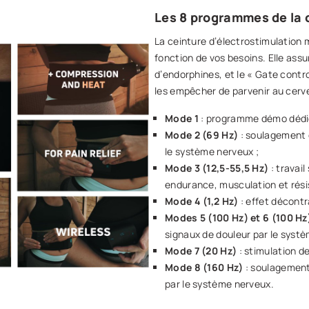
Les 8 programmes de la 
La ceinture d’électrostimulation
fonction de vos besoins. Elle assu
d’endorphines, et le « Gate contr
les empêcher de parvenir au cerv
Mode 1
: programme démo dédié 
Mode 2 (69 Hz)
: soulagement 
le système nerveux ;
Mode 3 (12,5-55,5 Hz)
: travai
endurance, musculation et rési
Mode 4 (1,2 Hz)
: effet décont
Modes 5 (100 Hz) et 6 (100 Hz
signaux de douleur par le systè
Mode 7 (20 Hz)
: stimulation d
Mode 8 (160 Hz)
: soulagement
par le système nerveux.