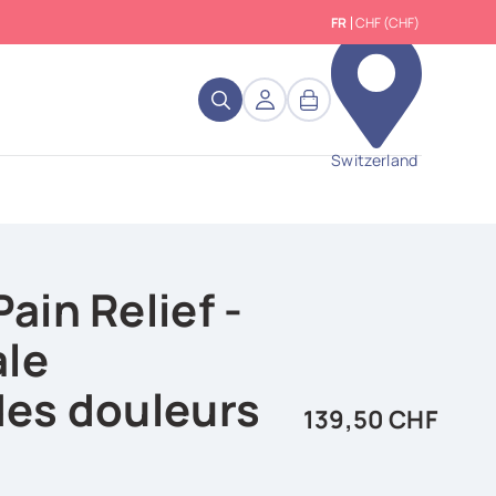
FR
CHF (CHF)
close
Switzerland
in Relief -
ale
es douleurs
139,50 CHF