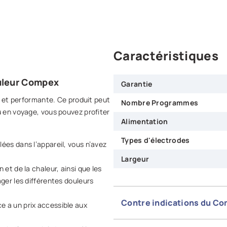
Caractéristiques
ouleur Compex
Garantie
e et performante. Ce produit peut
Nombre Programmes
 en voyage, vous pouvez profiter
Alimentation
Types d'électrodes
ées dans l’appareil, vous n’avez
Largeur
 et de la chaleur, ainsi que les
ager les différentes douleurs
Contre indications du Co
e a un prix accessible aux
La ceinture dorsale Compex pou
contre indiqués pour les person