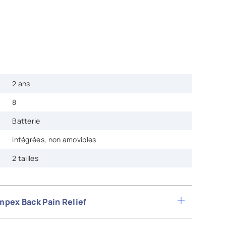
2 ans
8
Batterie
intégrées, non amovibles
2 tailles
mpex Back Pain Relief
r le soulagement des douleurs fait partie des produits
nes portant un pacemaker, un défibrillateur ou tout