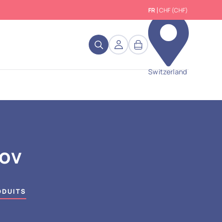
FR
CHF (CHF)
close
Switzerland
ov
ODUITS