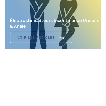
Électrostimulateurs Incontinence Urinaire
& Anale
VOIR LES ARTICLES
.