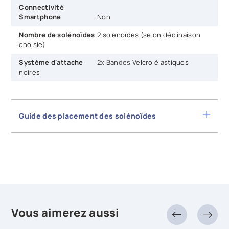
Connectivité
Smartphone
Non
Nombre de solénoïdes
2 solénoïdes (selon déclinaison
choisie)
Système d'attache
2x Bandes Velcro élastiques
noires
Guide des placement des solénoïdes
FR :
POSITIONNEMENT DES SOLÉNOÏDES
-
FICHE TECHNIQUE MAGNUM 3
000
DE :
POSITIONIERUNG DER SOLENOIDE
-
DATENBLATT
EN :
-
DATA SHEET
SOLENOID PLACEMENT
Vous aimerez aussi