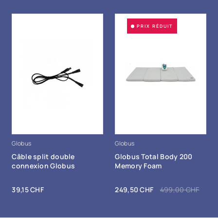
PRIX RÉDUIT
Globus
Globus
+ Ajout au
+ Ajout au
panier
panier
Câble split double
Globus Total Body 200
connexion Globus
Memory Foam
Prix
Prix
Prix de base
39,15 CHF
249,50 CHF
499,00 CHF