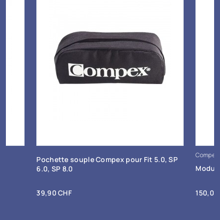
Compex
+ Ajout au panier
s
Pochette souple Compex pour Fit 5.0, SP
Module
6.0, SP 8.0
Prix
Prix
39,90 CHF
150,00