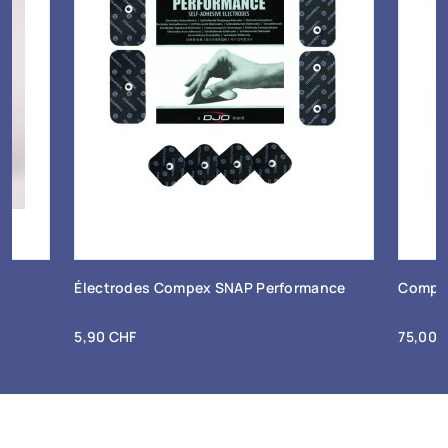
+ Ajout au panier
Électrodes Compex SNAP Performance
Compex
Prix
Prix
5,90 CHF
75,00 