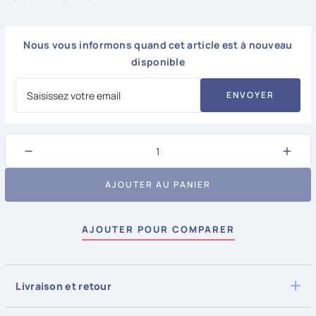
Nous vous informons quand cet article est à nouveau
disponible
ENVOYER
−
+
AJOUTER AU PANIER
AJOUTER POUR COMPARER
Livraison et retour
Pour tous les articles en stock, la livraison est possible dès le
prochain jour ouvrable si la commande est passée avant 15h