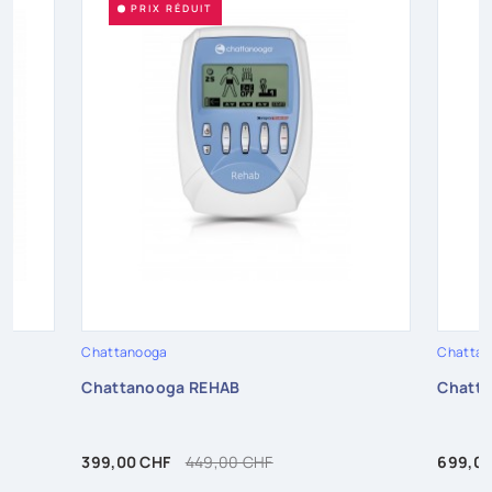
PRIX RÉDUIT
Chattanooga
Chatta
Chattanooga REHAB
Chatt
Prix
Prix de base
Prix
399,00 CHF
449,00 CHF
699,00