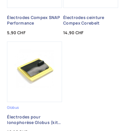
Électrodes Compex SNAP
Électrodes ceinture
Performance
Compex Corebelt
Prix
Prix
5,90 CHF
14,90 CHF
Globus
Électrodes pour
Ionophorèse Globus (kit
électrode carbone +