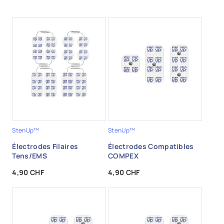
StenUp™
StenUp™
Électrodes Filaires
Électrodes Compatibles
Tens/EMS
COMPEX
Prix
Prix
4,90 CHF
4,90 CHF