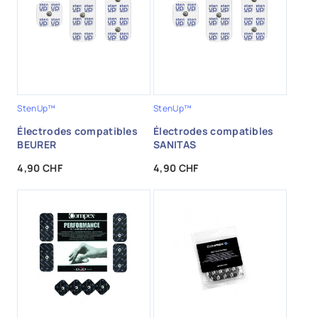
StenUp™
StenUp™
Électrodes compatibles
Électrodes compatibles
BEURER
SANITAS
Prix
Prix
4,90 CHF
4,90 CHF