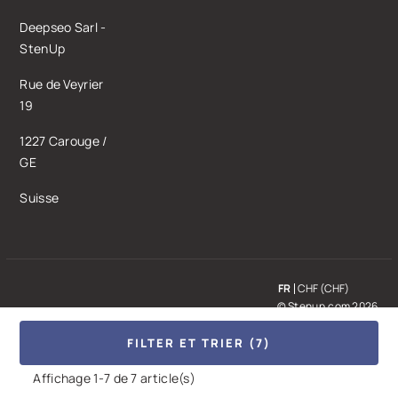
Deepseo Sarl -
StenUp
Rue de Veyrier
19
1227 Carouge /
GE
Suisse
FR
CHF (CHF)
© Stenup.com 2026
FILTER ET TRIER (7)
Affichage 1-7 de 7 article(s)