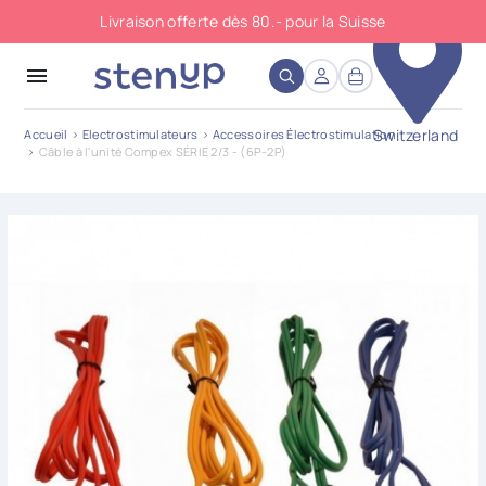
Livraison offerte dès 80.- pour la Suisse
close
menu
Switzerland
Accueil
Electrostimulateurs
Accessoires Électrostimulation
Câble à l'unité Compex SÉRIE 2/3 - (6P-2P)