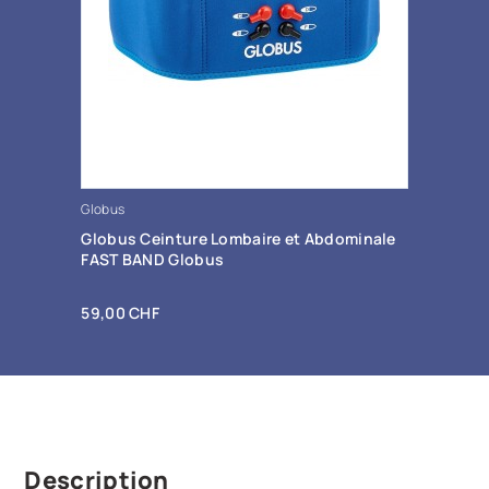
Globus
+ Ajout au panier
Globus Ceinture Lombaire et Abdominale
FAST BAND Globus
Prix
59,00 CHF
Description